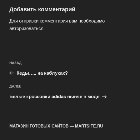
Добавить комментарий
Для отправки комментария вам необходимо
авторизоваться
.
Навигация
Предыдущая
НАЗАД
по
запись:
записям
Кеды….. на каблуках?
Следующая
ДАЛЕЕ
запись
Белые кроссовки adidas нынче в моде
МАГАЗИН ГОТОВЫХ САЙТОВ — MARTSITE.RU