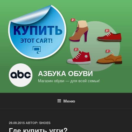
Перейти
к
содержимому
АЗБУКА ОБУВИ
Магазин обуви — для всей семьи!
Меню
ОПУБЛИКОВАНО
29.09.2015
АВТОР:
SHOES
Где купить угги?