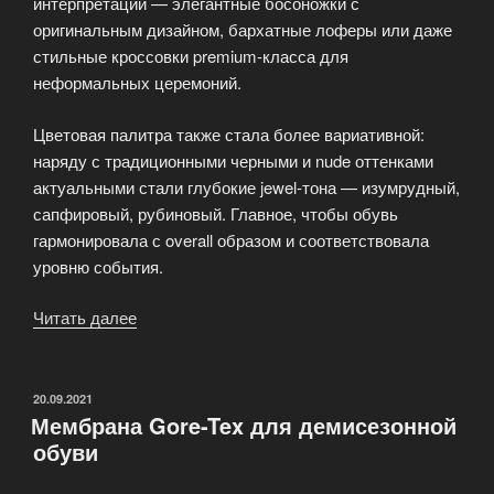
интерпретации — элегантные босоножки с
оригинальным дизайном, бархатные лоферы или даже
стильные кроссовки premium-класса для
неформальных церемоний.
Цветовая палитра также стала более вариативной:
наряду с традиционными черными и nude оттенками
актуальными стали глубокие jewel-тона — изумрудный,
сапфировый, рубиновый. Главное, чтобы обувь
гармонировала с overall образом и соответствовала
уровню события.
Читать далее
«Обувь
для
торжественных
мероприятий:
ОПУБЛИКОВАНО
20.09.2021
Мембрана Gore-Tex для демисезонной
этикет
обуви
и
современные