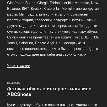
Gianfranco Butteri, Giorgio Fabiani, Loriblu, Mascotte, New
Balance, SHY, Svetski, Caterpillar, Merrel и многие другие
марки. Мы предлагаем купить сапоги, ботильоны,
балетки, туфли, кроссовки, ботфорты, ботинки, угги и
другие модели. Кроме того мы предлагаем брендовые
сумки, которые дополнят купленную у нас пару обуви.
Сумки женские представлены марками Tosca Blu, Gilda
Tonelli, Sabellino, Renato Angi. Наш ассортимент
постоянно пополняется, так что Вы наверняка найдете
что-то подходящее для себя или своих близких!
Читать далее
«Интернет
магазин
модной
обуви
ОПУБЛИКОВАНО
28.05.2025
Детская обувь в интернет магазине
—
ABCShose
«Азбука
обуви»»
Купить детскую обувь в нашем интернет магазине это