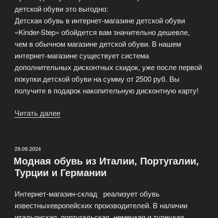
детской обуви это выгодно:
Детская обувь в интернет-магазине детской обуви
«Kinder-Step» обойдется вам значительно дешевле,
чем в обычном магазине детской обуви. В нашем
интернет-магазине существует система
дополнительных дисконтных скидок, уже после первой
покупки детской обуви на сумму от 2500 руб. Вы
получите в подарок накопительную дисконтную карту!
Читать далее
«Детская
обувь
в
интернет
ОПУБЛИКОВАНО
29.09.2024
Модная обувь из Италии, Португалии,
магазине
Турции и Германии
ABCShose»
Интернет-магазин-склад реализует обувь
известныхевропейских производителей. В наличии
итальянская, португальская, немецкая и турецкая