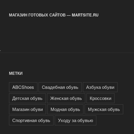
Tex
для
МАГАЗИН ГОТОВЫХ САЙТОВ — MARTSITE.RU
демисезонной
обуви»
.
МЕТКИ
ABCShoes
Cвадебная обувь
Азбука обуви
Детская обувь
Женская обувь
Кроссовки
Магазин обуви
Модная обувь
Мужская обувь
Спортивная обувь
Уходу за обувью