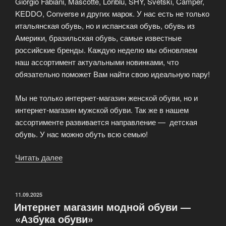
Giorgio Fabiani, Mascotte, Loriblu, SHY, Svetski, Camper,
KEDDO, Converse и других марок. У нас есть не только
итальянская обувь, но и испанская обувь, обувь из
Америки, бразильская обувь, самые известные
российские бренды. Каждую неделю мы обновляем
наш ассортимент актуальными новинками, что
обязательно поможет Вам найти свою идеальную пару!
Мы не только интернет-магазин женской обуви, но и
интернет-магазин мужской обуви. Так же в нашем
ассортименте развивается направление — детская
обувь. У нас можно обуть всю семью!
Читать далее
«ABCShoes
—
магазин
модной
ОПУБЛИКОВАНО
11.09.2025
Интернет магазин модной обуви —
обуви
«Азбука обуви»
всемирно-