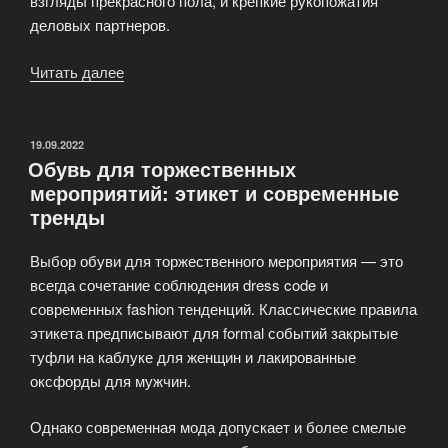
взгляды прекрасного пола, и крепкие рукопожатия
деловых партнеров.
Читать далее
«Модная
обувь
из
Италии,
ОПУБЛИКОВАНО
19.09.2022
Обувь для торжественных
Португалии,
мероприятий: этикет и современные
Турции
тренды
и
Германии»
Выбор обуви для торжественного мероприятия — это
всегда сочетание соблюдения dress code и
современных fashion тенденций. Классические правила
этикета предписывают для formal событий закрытые
туфли на каблуке для женщин и лакированные
оксфорды для мужчин.
Однако современная мода допускает и более смелые