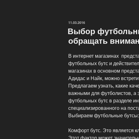
для
женщин»
ОПУБЛИКОВАНО
11.03.2016
Выбор футбольны
обращать внима
В интернет магазинах предст
футбольных бутс и действитель
магазинах в основном предст
Адидас и Найк, можно встрети
Предлагаем узнать, какие кач
важными для футболистов, а 
футбольных бутс в разделе и
специализированного на пост
Выбираем футбольные бутсы:
Комфорт бутс. Это является 
Этот фактор может значительн