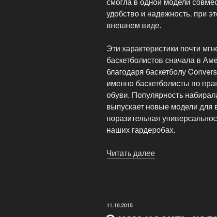
смогла в одной модели совмес
удобство и надежность, при э
внешнем виде.
Эти характеристики почти мг
баскетболистов сначала в Аме
благодаря баскетболу Conver
именно баскетболисты по пра
обуви. Популярность набирал
выпускает новые модели для в
поразительная универсальнос
наших гардеробах.
Читать далее
«Кеды
Converse:
все
дороги
у
ОПУБЛИКОВАНО
11.10.2015
твоих