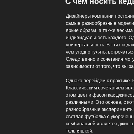
С чем носить кед
ног!»
Дизайнеры компании постоян
самые разнообразные модели
яркие образы, а также весьма
индивидуальность каждого. Од
универсальность. В этих кед
чем угодно гулять, встречатьс
Следственно и сочетания мог
зависимости от того, что вы 
Однако перейдем к практике. 
Классическим сочетанием явл
этом цвет и фасон как джинсо
различными. Это основа, с к
разнообразные эксперименты.
светлая футболка с укороче
комбинацией является джинсы
тельняшкой.