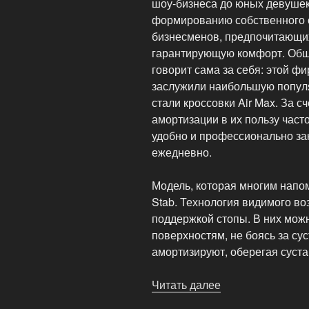
шоу-бизнеса до юных девушек
формированию собственного с
бизнесменов, предпочитающих
гарантирующую комфорт. Обш
говорит сама за себя: этой 
заслужили наибольшую попул
стали кроссовки Air Max. За с
амортизации в их пользу част
удобно и профессионально зан
ежедневно.
Модель, которая многим напом
Stab. Технология видимого во
поддержкой стопы. В них можн
поверхностям, не боясь за с
амортизируют, оберегая суста
Читать далее
«Спортивная
обувь