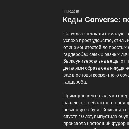
на
что
ОПУБЛИКОВАНО
11.10.2015
обращать
Кеды Converse: вс
внимание»
Converse снискали немалую сл
успеха прост удобство, стиль 
от знаменитостей до простых 
гардеробах самых разных личн
была универсальна вещь, от 
деталями образа она никуда н
вас в основы корректного соч
гардероба.
Примерно век назад мир впер
началось с небольшого предп
резиновую обувь. Компания н
спустя 10 лет, выпустила обув
произвела настоящий фурор на