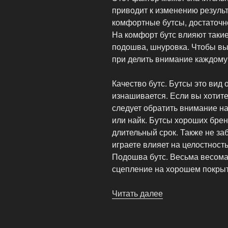
приводит к изменению результ
комфортные бутсы, достаточно
На комфорт бутс влияют такие
подошва, шнуровка. Чтобы вы
при делить внимание каждом
Качество бутс. Бутсы это вид
изнашивается. Если вы хотите
следует обратить внимание на
или найк. Бутсы хороших брен
длительный срок. Также не за
играете влияет на целостность
Подошва бутс. Весьма весомая
сцепление на хорошем покрыт
Читать далее
«Выбор
футбольных
бутс,