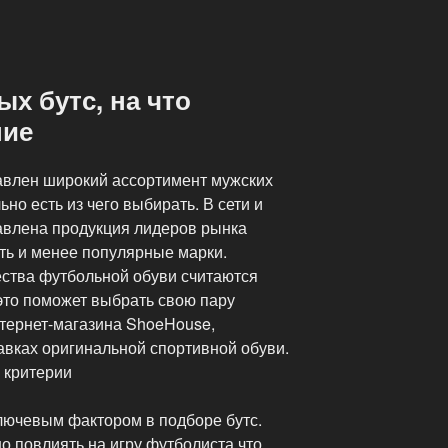
х бутс, на что
ние
авлен широкий ассортимент мужских
но есть из чего выбирать. В сети и
авлена продукция лидеров рынка
ть и менее популярные марки.
ества футбольной обуви считаются
это поможет выбрать свою пару
нтернет-магазина ShoeHouse,
авках оригинальной спортивной обуви.
 критерии
ключевым фактором в подборе бутс.
о повлиять на игру футболиста что