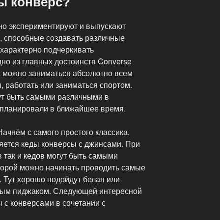
ы конверс?
но экспериментируют и выпускают
, способные создавать различные
 характерно подчеркивать
но из главных достоинств Converse
ах можно заниматься абсолютно всем
я, работать или заниматься спортом.
ут быть самыми различными в
запланировали в ближайшее время.
Начнём с самого простого классика.
яется кеды конверсы с джинсами. При
в так и кедов могут быть самыми
оторой можно начинать проводить самые
 Тут хорошо подойдут белая или
нным пиджаком. Следующей интересной
 с конверсами в сочетании с