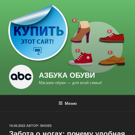
Перейти
к
содержимому
АЗБУКА ОБУВИ
Магазин обуви — для всей семьи!
Меню
ОПУБЛИКОВАНО
19.09.2022
АВТОР:
SHOES
Забота о ногах: почему удобная