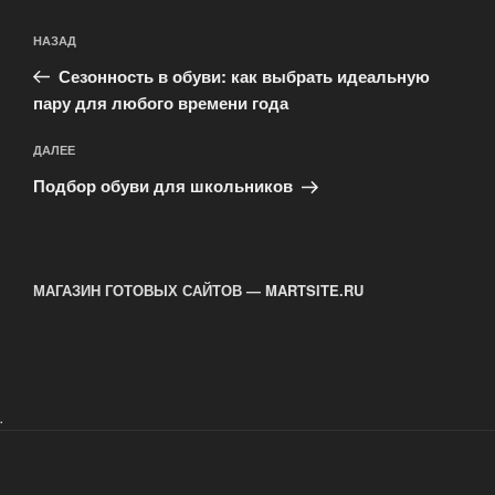
Навигация
Предыдущая
НАЗАД
по
запись:
записям
Сезонность в обуви: как выбрать идеальную
пару для любого времени года
Следующая
ДАЛЕЕ
запись
Подбор обуви для школьников
МАГАЗИН ГОТОВЫХ САЙТОВ — MARTSITE.RU
.