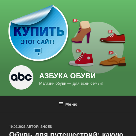
Перейти
к
содержимому
АЗБУКА ОБУВИ
Магазин обуви — для всей семьи!
Меню
ОПУБЛИКОВАНО
19.09.2023
АВТОР:
SHOES
Обувь для путешествий: какую