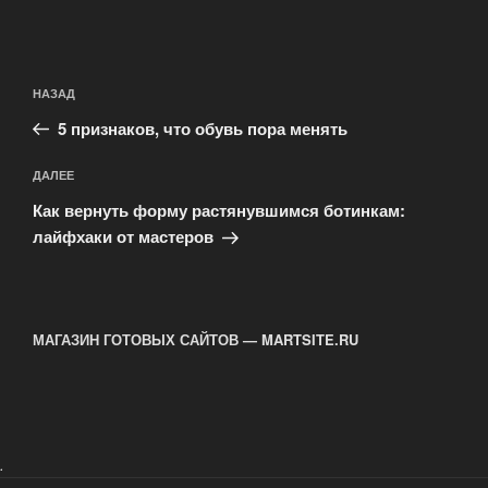
Навигация
Предыдущая
НАЗАД
по
запись:
записям
5 признаков, что обувь пора менять
Следующая
ДАЛЕЕ
запись
Как вернуть форму растянувшимся ботинкам:
лайфхаки от мастеров
МАГАЗИН ГОТОВЫХ САЙТОВ — MARTSITE.RU
.