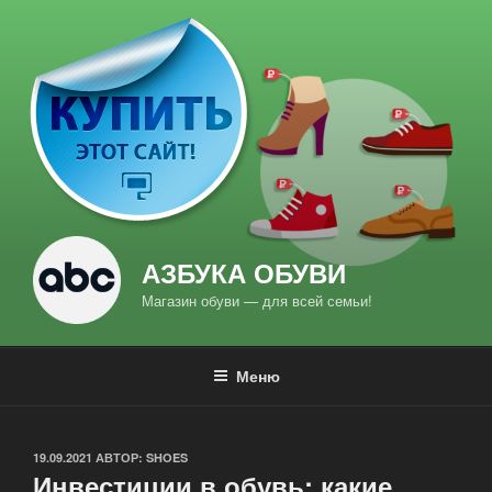
Перейти
к
содержимому
АЗБУКА ОБУВИ
Магазин обуви — для всей семьи!
Меню
ОПУБЛИКОВАНО
19.09.2021
АВТОР:
SHOES
Инвестиции в обувь: какие