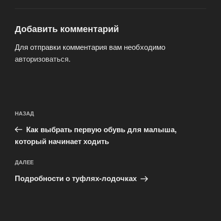
Добавить комментарий
Для отправки комментария вам необходимо
авторизоваться
.
Навигация
Предыдущая
НАЗАД
по
запись:
записям
Как выбрать первую обувь для малыша,
который начинает ходить
Следующая
ДАЛЕЕ
запись
Подробности о туфлях-лодочках