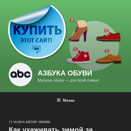
Перейти
к
содержимому
АЗБУКА ОБУВИ
Магазин обуви — для всей семьи!
Меню
ОПУБЛИКОВАНО
11.10.2014
АВТОР:
SHOES
Как ухаживать зимой за